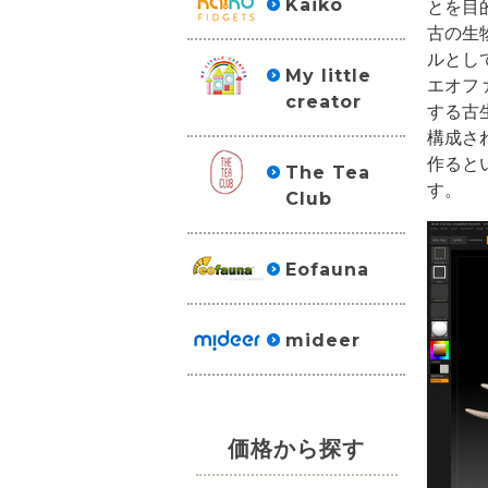
Kaiko
とを目
古の生
ルとし
My little
エオフ
creator
する古
構成さ
作ると
The Tea
す。
Club
Eofauna
mideer
価格から探す