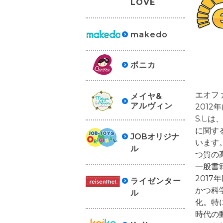
LOVE
makedo
ボニカ
エオフ
メイヤ&
アルヴィン
2012年
S.L
に関す
JOBオリジナ
います
ル
つ質の
一般書
201
ライゼンター
かつ科
ル
化。特
時代の