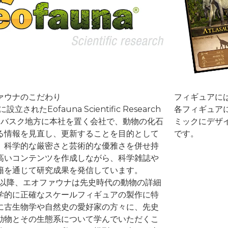
ァウナのこだわり
フィギュアに
に設立されたEofauna Scientific Research
各フィギュア
.は、バスク地方に本社を置く会社で、動物の化石
ミックにデザ
る情報を見直し、更新することを目的として
です。
。科学的な厳密さと芸術的な優雅さを併せ持
高いコンテンツを作成しながら、科学雑誌や
籍を通じて研究成果を発信しています。
7年以降、エオファウナは先史時代の動物の詳細
学的に正確なスケールフィギュアの製作に特
に古生物学や自然史の愛好家の方々に、先史
動物とその生態系について学んでいただくこ