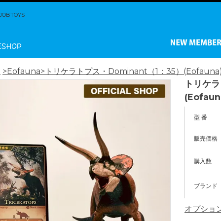
BTOYS
ム
>Eofauna
>トリケラトプス・Dominant（1：35）(Eofauna
トリケラト
(Eofaun
型 番
販売価格
購入数
ブランド
オプショ