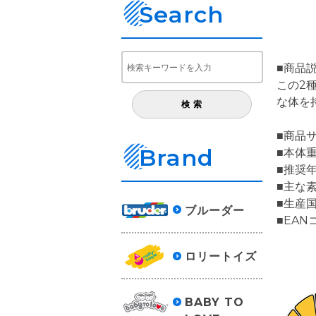
Search
■商品説
この2
な体を
■商品サ
Brand
■本体重
■推奨年
■主な素
■生産
ブルーダー
■EAN
ロリートイズ
BABY TO