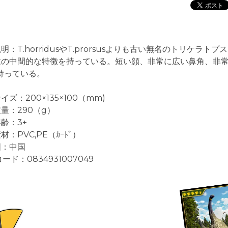
明：T.horridusやT.prorsusよりも古い無名のトリケラトプ
種の中間的な特徴を持っている。短い顔、非常に広い鼻角、非
持っている。
イズ：200×135×100（mm)
量：290（g）
齢：3+
材：PVC,PE（ｶｰﾄﾞ）
国：中国
コード：0834931007049