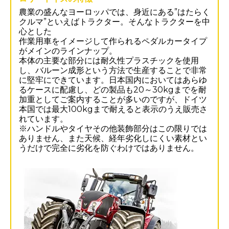
農業の盛んなヨーロッパでは、身近にある”はたらく
クルマ”といえばトラクター。そんなトラクターを中
心とした
作業用車をイメージして作られるペダルカータイプ
がメインのラインナップ。
本体の主要な部分には耐久性プラスチックを使用
し、バルーン成形という方法で生産することで非常
に堅牢にできています。日本国内においてはあらゆ
るケースに配慮し、どの製品も20～30kgまでを耐
加重としてご案内することが多いのですが、ドイツ
本国では最大100kgまで耐えると表示のうえ販売さ
れています。
※ハンドルやタイヤその他装飾部分はこの限りでは
ありません、また天候、経年劣化しにくい素材とい
うだけで完全に劣化を防ぐわけではありません。