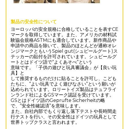
製品の安全性について
ヨーロッパの安全規格に合格していることを表すCE
マークを取得しています。また、アメリカの材料試
験協会規格ASTMにも適合しています。新作商品や
申請中の商品を除いて、製品のほとんどが通称オレ
ンジマークともいうSpiel gut(シュピールグート)ス
テッカーの貼付を許可されています。シュピールグ
ートとはドイツ語で“よくあそべ”という
意味です。「子供の遊びと玩具審議会」が【良い玩
具】と
して推奨するものだけに貼ることを許可し、こども
たちに、“よい玩具でよく遊びなさい”という願いが
込められています。ロリートイズ製品はテュフライ
ンランド社によるGSマーク認証を受けています。
GSとはドイツ語のGeprufte Sicherheitの略
で、”安全性確認済”を意味します。
また、自社内部でもくり返し落下テストや長時間走
行テストを行い、その安全性はドイツの玩具として
世界トップクラスと言われます。