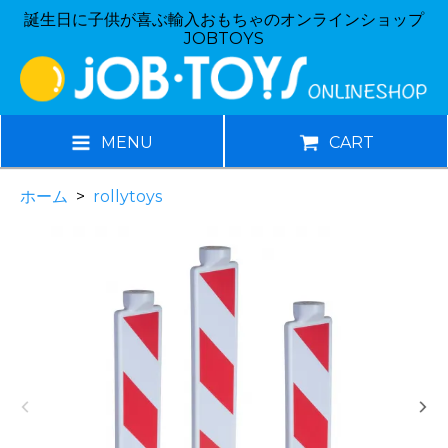
誕生日に子供が喜ぶ輸入おもちゃのオンラインショップ
JOBTOYS
MENU
CART
ホーム
>
rollytoys