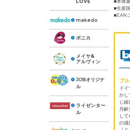
■本体
LOVE
■生産
■EAN
makedo
ボニカ
メイヤ&
アルヴィン
JOBオリジナ
ブル
ル
ドイ
かし
じ縮
ライゼンター
月齢
ル
して
の成
『ド