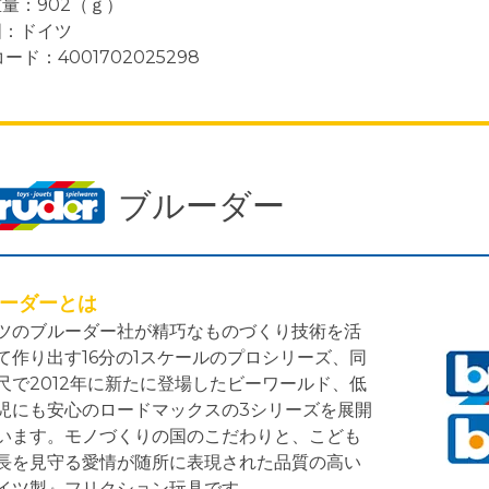
重量：902（ｇ）
国：ドイツ
コード：4001702025298
ブルーダー
ーダーとは
ツのブルーダー社が精巧なものづくり技術を活
て作り出す16分の1スケールのプロシリーズ、同
尺で2012年に新たに登場したビーワールド、低
児にも安心のロードマックスの3シリーズを展開
います。モノづくりの国のこだわりと、こども
長を見守る愛情が随所に表現された品質の高い
イツ製』フリクション玩具です。