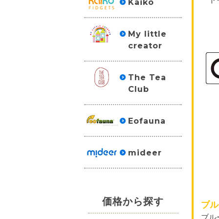
Kaiko
My little
creator
The Tea
Club
Eofauna
mideer
価格から探す
ブル
ブル