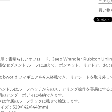
この商
買い物
明：素晴らしいオフロード、Jeep Wrangler Rubicon Unl
能なセグメント ルーフに加えて、ボンネット、リアドア、および
は bworld フィギュアを4 人搭載でき、リアシートを取り
ハンドルはルーフハッチからのステアリング操作を容易にする
両のアンダーボディに格納できます。
クは付属のルーフラックに載せて輸送します。
イズ：329×142×144(mm)