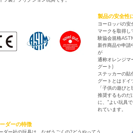
製品の安全性
ヨーロッパの安
マークを取得し
験協会規格AS
新作商品や申請
が
通称オレンジマーク
グート)
ステッカーの貼
グートとはドイ
「子供の遊びと
推奨するものだ
に、“よい玩具
れています。
ーダーの特徴
ーダー社の玩具は、なぜうごくの?どうやってう