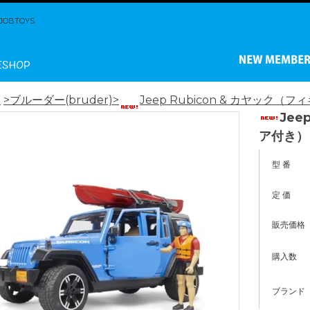
BTOYS
ム
>ブルーダー(bruder)
>
Jeep Rubicon & カヤック（
Jee
ア付き）
型 番
定 価
販売価格
購入数
ブランド