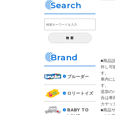
Search
Brand
■商品説
外し可
す。
ブルーダー
車内に
す。
追加の
ロリートイズ
合は車
カヤッ
■商品サ
BABY TO