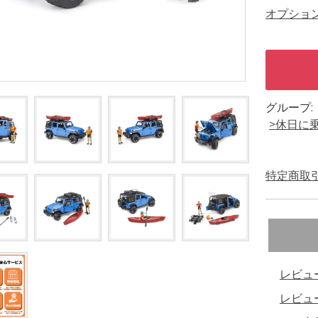
オプショ
グループ:
>休日に
特定商取引
レビュ
レビュ