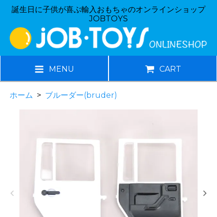
誕生日に子供が喜ぶ輸入おもちゃのオンラインショップ
JOBTOYS
MENU
CART
ホーム
>
ブルーダー(bruder)