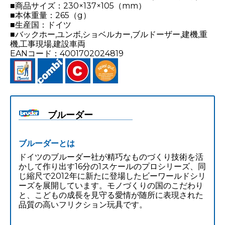
■商品サイズ：230×137×105（mm）
■本体重量：265（g）
■生産国：ドイツ
■バックホー,ユンボ,ショベルカー,ブルドーザー,建機,重
機,工事現場,建設車両
EANコード：4001702024819
ブルーダー
ブルーダーとは
ドイツのブルーダー社が精巧なものづくり技術を活
かして作り出す16分の1スケールのプロシリーズ、同
じ縮尺で2012年に新たに登場したビーワールドシリ
ーズを展開しています。モノづくりの国のこだわり
と、こどもの成長を見守る愛情が随所に表現された
品質の高いフリクション玩具です。