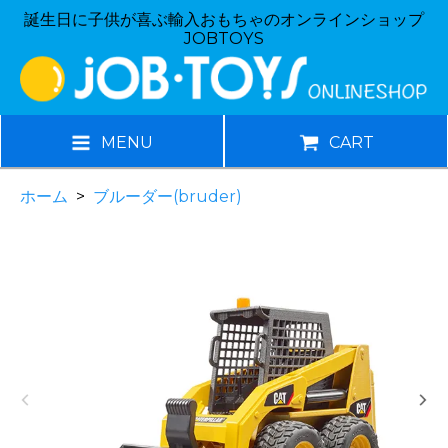
誕生日に子供が喜ぶ輸入おもちゃのオンラインショップ
JOBTOYS
MENU
CART
ホーム
>
ブルーダー(bruder)