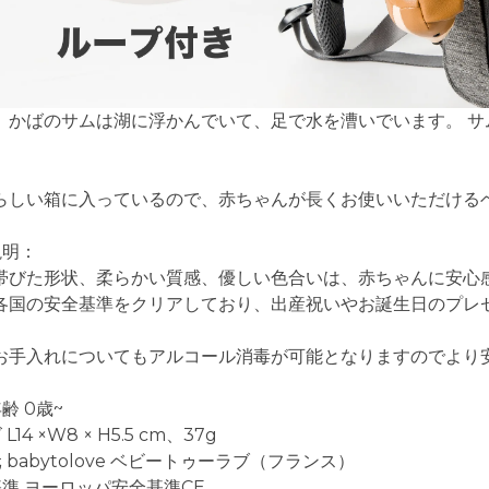
、かばのサムは湖に浮かんでいて、足で水を漕いでいます。 
。
らしい箱に入っているので、赤ちゃんが長くお使いいただける
説明：
帯びた形状、柔らかい質感、優しい色合いは、赤ちゃんに安心
各国の安全基準をクリアしており、出産祝いやお誕生日のプレ
。
お手入れについてもアルコール消毒が可能となりますのでより
齢 0歳~
L14 ×W8 × H5.5 cm、37g
 babytolove ベビートゥーラブ（フランス）
基準 ヨーロッパ安全基準CE