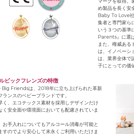
マークを取得。
め製品を長く安
Baby To Lo
集者と専門家ら
いう３つの基準に従
Parents』に
また、権威あるドイ
は、イノベーシ
は、業界全体で
子にとっての価
ルビックフレンズの特徴
tle Big Friendsは、2018年に立ち上げられた革新
フランスのベビーブランドです。
早く、エコテックス素材を採用しデザインだけ
なく安全面や環境面においても配慮されていま
、お手入れについてもアルコール消毒が可能と
ますのでより安心して末永くご利用いただけま