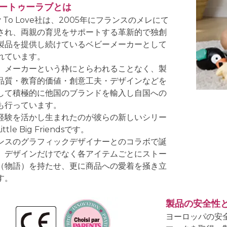
ートゥーラブとは
y To Love社は、2005年にフランスのメレにて
され、両親の育児をサポートする革新的で独創
製品を提供し続けているベビーメーカーとして
れています。
、メーカーという枠にとらわれることなく、製
品質・教育的価値・創意工夫・デザインなどを
して積極的に他国のブランドを輸入し自国への
も行っています。
経験を活かし生まれたのが彼らの新しいシリー
ttle Big Friendsです。
ンスのグラフィックデザイナーとのコラボで誕
、デザインだけでなく各アイテムごとにストー
（物語）を持たせ、更に商品への愛着を掻き立
す。
製品の安全性
ヨーロッパの安