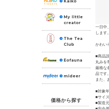
Kaiko
My little
creator
一日中
します
The Tea
かわい
Club
■商品
Eofauna
丸みを
厳格な
品です
mideer
また、
■対象年
■サイズ 
価格から探す
■製造元
■安全