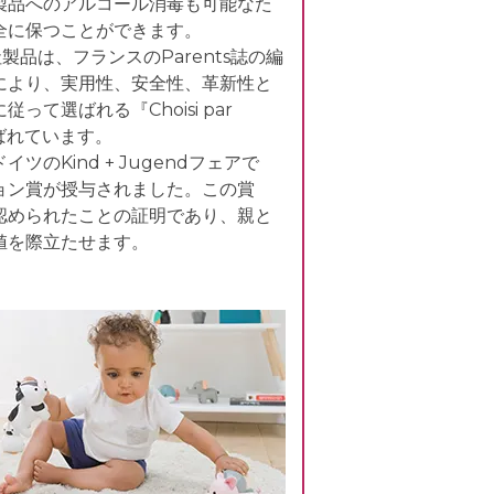
製品へのアルコール消毒も可能なた
全に保つことができます。
ve社製品は、フランスのParents誌の編
により、実用性、安全性、革新性と
って選ばれる『Choisi par
選ばれています。
ツのKind + Jugendフェアで
ョン賞が授与されました。この賞
認められたことの証明であり、親と
値を際立たせます。