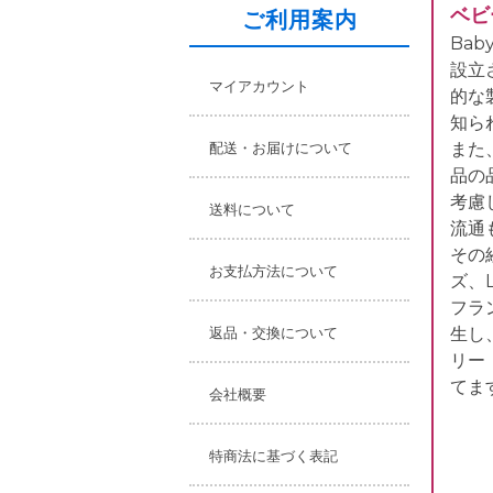
ベビ
ご利用案内
Bab
設立
マイアカウント
的な
知ら
配送・お届けについて
また
品の
考慮
送料について
流通
その
お支払方法について
ズ、Li
フラ
返品・交換について
生し
リー
てま
会社概要
特商法に基づく表記