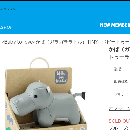
BTOYS
ム
>Baby to love
>かば（ガラガララトル）TINY | ベビートゥーラブ
かば（ガ
トゥーラブ
型 番
販売価格
ブランド
オプショ
SOLD OU
グループ: