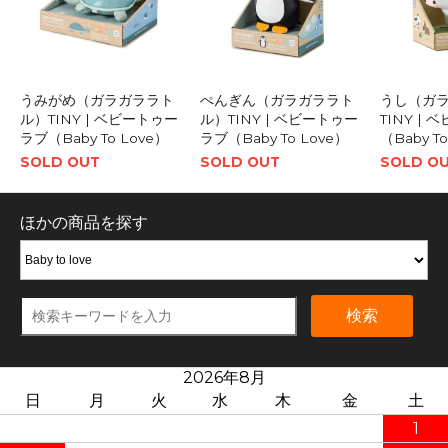
うみがめ（ガラガララト
ぺんぎん（ガラガララト
うし（ガ
ル）TINY | ベビートゥー
ル）TINY | ベビートゥー
TINY |
ラブ（Baby To Love）
ラブ（Baby To Love）
（Baby T
SOLD OUT
SOLD OUT
SOLD O
ほかの商品を探す
検索
2026年8月
日
月
火
水
木
金
土
1