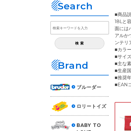
Search
■商品
18L
面には
アルか
ンテリ
■カラー
■サイズ
Brand
■主な
■生産国
■推奨
■EANコ
ブルーダー
ロリートイズ
BABY TO