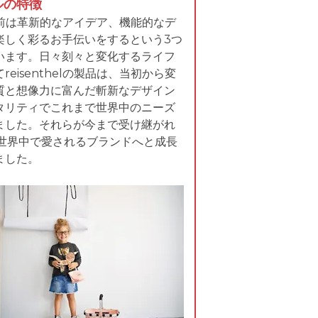
ルの特徴
lの名前は革新的なアイデア、機能的なデ
楽しく彩るお手伝いをするという3つ
います。日々刻々と変化するライフ
eisenthelの製品は、当初から変
質と想像力に富んだ斬新なデザイン
タリティでこれまで世界中のニーズ
ました。それらが今まで受け継がれ
間世界中で愛されるブランドへと成長
ました。