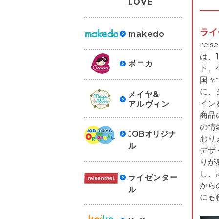
LOVE
ライ
makedo
rei
は、
ボニカ
ド、
国々で
に、
メイヤ&
イン
アルヴィン
商品
の情
JOBオリジナ
おり
ル
デザ
りが
し、高
ライゼンター
から
ル
にも