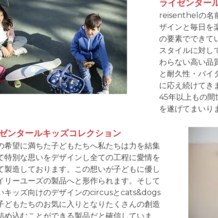
ライゼンター
reisenthe
ザインと毎日を
の要素でできて
スタイルに対してr
わらない高い品
と耐久性・バイ
に応え続けてき
45年以上もの
を遂げてまいり
ゼンタールキッズコレクション
の希望に満ちた子どもたちへ私たちは力を結集
て特別な思いをデザインし全ての工程に愛情を
て製造しております。この想いが子どもに優し
イリーユーズの製品へと形作られます。そして
キッズ向けのデザインのcircusとcats&dogs
子どもたちのお気に入りとなりたくさんの創造
詰め込むことができる製品だと確信していま