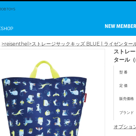
BTOYS
ム
>reisenthel
>ストレージサックキッズ BLUE | ライゼンタール（r
ストレージ
タール（r
型 番
定 価
販売価格
ブランド
オプショ