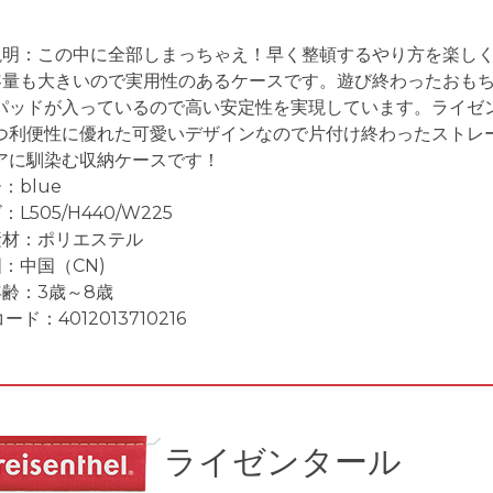
説明：この中に全部しまっちゃえ！早く整頓するやり方を楽し
と容量も大きいので実用性のあるケースです。遊び終わったおも
パッドが入っているので高い安定性を実現しています。ライゼ
つ利便性に優れた可愛いデザインなので片付け終わったストレ
アに馴染む収納ケースです！
：blue
：L505/H440/W225
素材：ポリエステル
：中国（CN)
年齢：3歳～8歳
ード：4012013710216
ライゼンタール