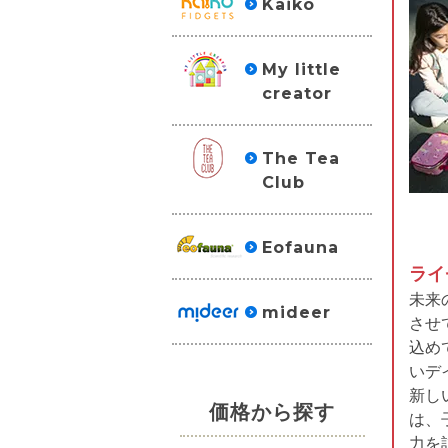
Kaiko
My little
creator
The Tea
Club
Eofauna
ライ
未来
mideer
させ
込め
いデ
新しい
価格から探す
は、
力を