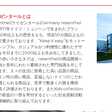
ゼンタールとは
senthel(ライゼンタール)Germany reisenthel
1971年ドイツ・ミュンヘンで生まれたブラン
45年以上もの歴史をもち、現在50カ国以上もの
愛されております。“Keep it easy”をモットー
シンプル、カジュアルかつ利便性に優れたデザ
を今日までに2000以上も生み出してきました。
の赤い小さなタグは、reisenthelの商品開発へ
熱と長年にわたり蓄積された専門知識を示して
ます。人々の生活に密着した高い品質の商品、
イン性の高い商品、妥協しないドイツのこだわ
感じられる商品は、世界で数多くの賞を獲得
く評価されております。またKids collection
の収益の一部を寄付するといった社会貢献活動
積極的に取り組んでおります。