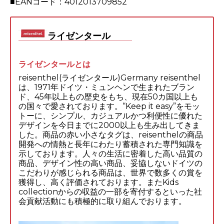
■EANコード：4012013709852
ライゼンタール
ライゼンタールとは
reisenthel(ライゼンタール)Germany reisenthel
は、1971年ドイツ・ミュンヘンで生まれたブラン
ド、45年以上もの歴史をもち、現在50カ国以上も
の国々で愛されております。“Keep it easy”をモッ
トーに、シンプル、カジュアルかつ利便性に優れた
デザインを今日までに2000以上も生み出してきま
した。商品の赤い小さなタグは、reisenthelの商品
開発への情熱と長年にわたり蓄積された専門知識を
示しております。人々の生活に密着した高い品質の
商品、デザイン性の高い商品、妥協しないドイツの
こだわりが感じられる商品は、世界で数多くの賞を
獲得し、高く評価されております。またKids
collectionからの収益の一部を寄付するといった社
会貢献活動にも積極的に取り組んでおります。