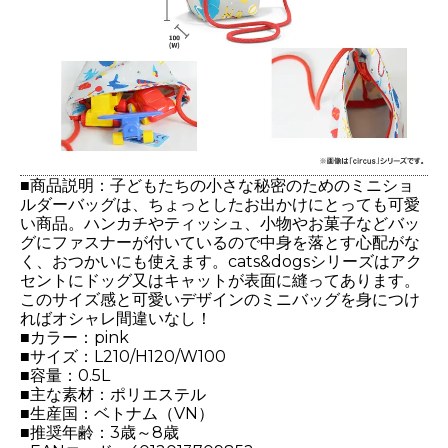
■商品説明：子どもたちの小さな秘密のためのミニショ
ルダーバッグは、ちょっとしたお出かけにとっても可愛
い商品。ハンカチやティッシュ、小物やお菓子などバッ
グにファスナーが付いているので中身を落とす心配がな
く、おつかいにも使えます。cats&dogsシリーズはアク
セントにドッグ又はキャットが表面に縫ってあります。
このサイズ感と可愛いデザインのミニバッグを身につけ
ればオシャレ間違いなし！
■カラー：pink
■サイズ：L210/H120/W100
■容量：0.5L
■主な素材：ポリエステル
■生産国：ベトナム（VN）
■推奨年齢：3歳～8歳