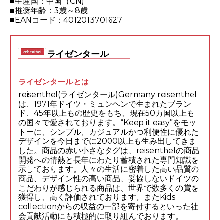
■生産国：中国（CN)
■推奨年齢：3歳～8歳
■EANコード：4012013701627
ライゼンタール
ライゼンタールとは
reisenthel(ライゼンタール)Germany reisenthel
は、1971年ドイツ・ミュンヘンで生まれたブラン
ド、45年以上もの歴史をもち、現在50カ国以上も
の国々で愛されております。“Keep it easy”をモッ
トーに、シンプル、カジュアルかつ利便性に優れた
デザインを今日までに2000以上も生み出してきま
した。商品の赤い小さなタグは、reisenthelの商品
開発への情熱と長年にわたり蓄積された専門知識を
示しております。人々の生活に密着した高い品質の
商品、デザイン性の高い商品、妥協しないドイツの
こだわりが感じられる商品は、世界で数多くの賞を
獲得し、高く評価されております。またKids
collectionからの収益の一部を寄付するといった社
会貢献活動にも積極的に取り組んでおります。