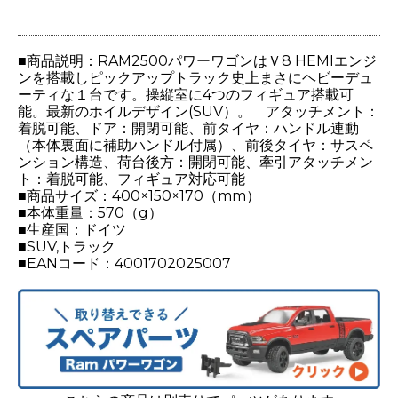
■商品説明：RAM2500パワーワゴンはＶ8 HEMIエンジ
ンを搭載しピックアップトラック史上まさにヘビーデュ
ーティな１台です。操縦室に4つのフィギュア搭載可
能。最新のホイルデザイン(SUV）。 アタッチメント：
着脱可能、ドア：開閉可能、前タイヤ：ハンドル連動
（本体裏面に補助ハンドル付属）、前後タイヤ：サスペ
ンション構造、荷台後方：開閉可能、牽引アタッチメン
ト：着脱可能、フィギュア対応可能
■商品サイズ：400×150×170（mm）
■本体重量：570（g）
■生産国：ドイツ
■SUV,トラック
■EANコード：4001702025007