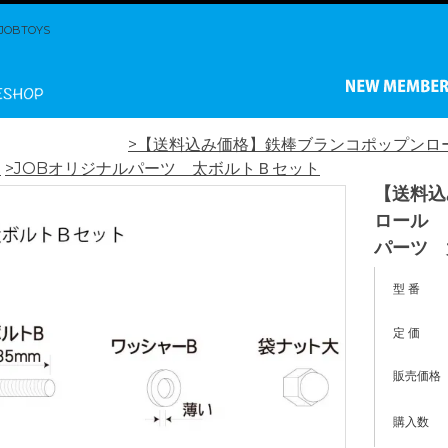
BTOYS
>【送料込み価格】鉄棒ブランコポップンロ
ム
>JOBオリジナル
パーツ 太ボルトＢセット
【送料込
ロール
パーツ 
型 番
定 価
販売価格
購入数