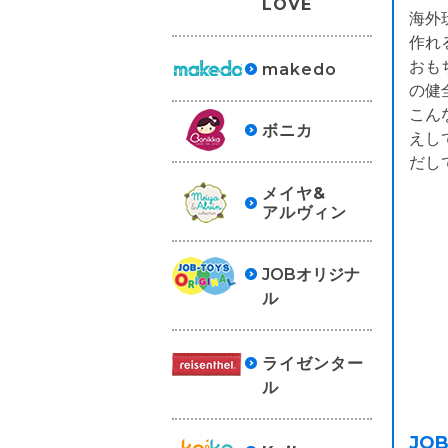
LOVE
海外
作れ
おも
makedo
の健
こん
ボニカ
えし
だし
メイヤ&
アルヴィン
JOBオリジナ
ル
ライゼンター
ル
JO