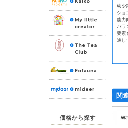
Kaiko
幼少
ショ
能力
My little
バラ
creator
要素
通し
The Tea
Club
Eofauna
mideer
関
価格から探す