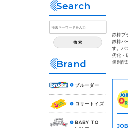
Search
鉄棒ブ
鉄棒バ
す。バ
劣化・
Brand
個別配
ブルーダー
ロリートイズ
BABY TO
JO