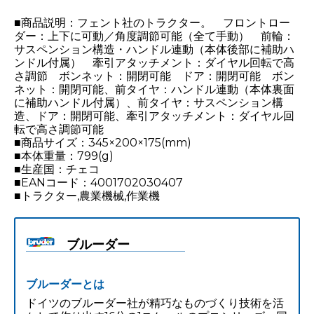
■商品説明：フェント社のトラクター。 フロントロー
ダー：上下に可動／角度調節可能（全て手動） 前輪：
サスペンション構造・ハンドル連動（本体後部に補助ハ
ンドル付属） 牽引アタッチメント：ダイヤル回転で高
さ調節 ボンネット：開閉可能 ドア：開閉可能 ボン
ネット：開閉可能、前タイヤ：ハンドル連動（本体裏面
に補助ハンドル付属）、前タイヤ：サスペンション構
造、ドア：開閉可能、牽引アタッチメント：ダイヤル回
転で高さ調節可能
■商品サイズ：345×200×175(mm)
■本体重量：799(g)
■生産国：チェコ
■EANコード：4001702030407
■トラクター,農業機械,作業機
ブルーダー
ブルーダーとは
ドイツのブルーダー社が精巧なものづくり技術を活