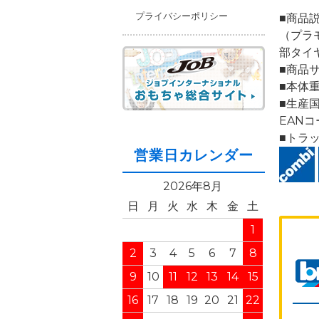
プライバシーポリシー
■商品
（プラ
部タイ
■商品サ
■本体重
■生産
EANコ
■トラ
営業日カレンダー
2026年8月
日
月
火
水
木
金
土
1
2
3
4
5
6
7
8
9
10
11
12
13
14
15
16
17
18
19
20
21
22