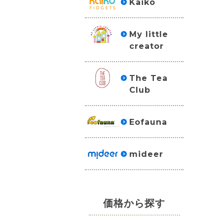
Kaiko
My little
creator
The Tea
Club
Eofauna
mideer
価格から探す