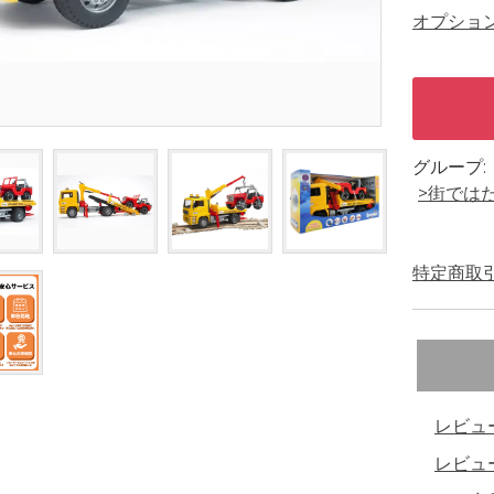
オプショ
グループ:
>街では
特定商取引
レビュ
レビュ