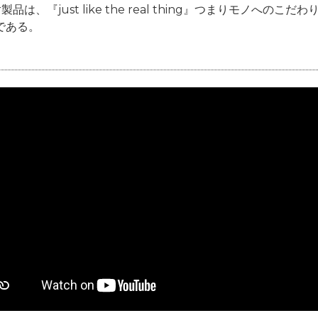
er製品は、『just like the real thing』つまりモノ
である。