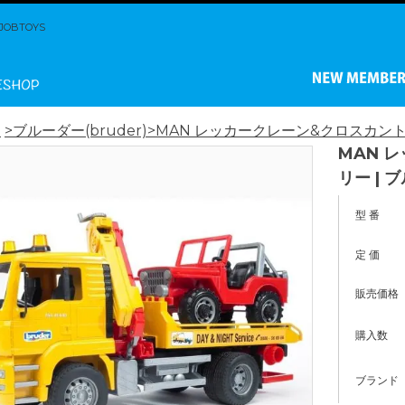
BTOYS
ム
>ブルーダー(bruder)
>MAN レッカークレーン&クロスカントリ
MAN 
リー | 
型 番
定 価
販売価格
購入数
ブランド