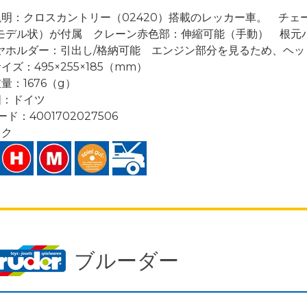
説明：クロスカントリー（02420）搭載のレッカー車。 チ
モデル状）が付属 クレーン赤色部：伸縮可能（手動） 根元
ヤホルダー：引出し/格納可能 エンジン部分を見るため、ヘッ
イズ：495×255×185（mm）
量：1676（g）
国：ドイツ
ード：4001702027506
ック
ブルーダー