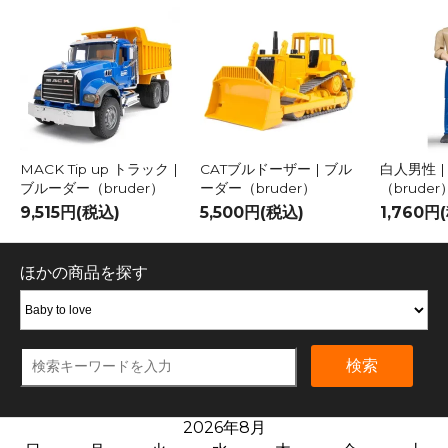
MACK Tip up トラック |
CATブルドーザー | ブル
白人男性 
ブルーダー（bruder）
ーダー（bruder）
（bruder
9,515円(税込)
5,500円(税込)
1,760円
ほかの商品を探す
検索
2026年8月