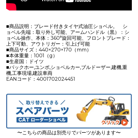
■商品説明：ブレード付きタイヤ式油圧ショベル。 シ
ョベル先端：取り外し可能、アームハンドル（黒）：シ
ョベル操作、本体：360°旋回可能、フロントブレード：
上下可動、アウトリガー：引上げ可能
■商品サイズ：440×270×170（mm）
■本体重量：1001（g）
■生産国：ドイツ
■バックホー,ユンボ,ショベルカー,ブルドーザー,建機,重
機,工事現場,建設車両
EANコード：4001702024451
〜こちらの商品は別売りでパーツがあります〜