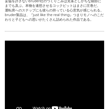
妥協を許さないbruder社のつくりこみは見落としがちな細部に
までも及ぶ。本物を連想させるコックピットはまさに圧巻だ。
運転席へのステップにも彼らの持っている心意気が感じられる。
bruder製品は、『just like the real thing』つまりモノへのこだ
わりと子どもへの思いがたくさん詰められた作品である。