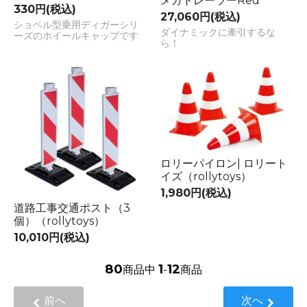
メガトレーラーRed
330円(税込)
27,060円(税込)
ショベル型乗用ディガーシリ
ダイナミックに牽引するな
ーズのホイールキャップです
ら！
ロリーパイロン| ロリート
イズ（rollytoys）
1,980円(税込)
道路工事交通ポスト（3
個）（rollytoys）
10,010円(税込)
80
1
12
商品中
-
商品
前へ
次へ