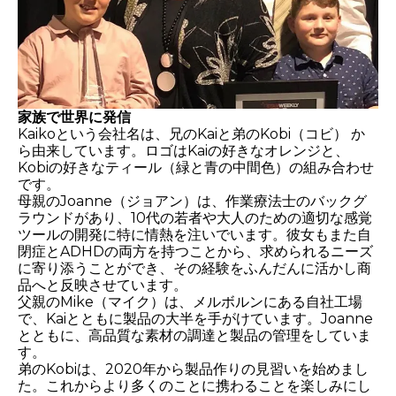
家族で世界に発信
Kaikoという会社名は、兄のKaiと弟のKobi（コビ） か
ら由来しています。ロゴはKaiの好きなオレンジと、
Kobiの好きなティール（緑と青の中間色）の組み合わせ
です。
母親のJoanne（ジョアン）は、作業療法士のバックグ
ラウンドがあり、10代の若者や大人のための適切な感覚
ツールの開発に特に情熱を注いでいます。彼女もまた自
閉症とADHDの両方を持つことから、求められるニーズ
に寄り添うことができ、その経験をふんだんに活かし商
品へと反映させています。
父親のMike（マイク）は、メルボルンにある自社工場
で、Kaiとともに製品の大半を手がけています。Joanne
とともに、高品質な素材の調達と製品の管理をしていま
す。
弟のKobiは、2020年から製品作りの見習いを始めまし
た。これからより多くのことに携わることを楽しみにし