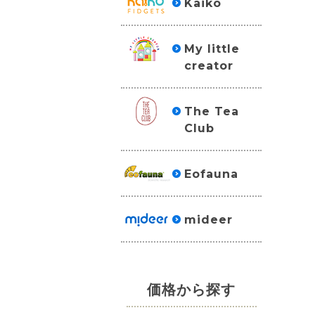
Kaiko
My little
creator
The Tea
Club
Eofauna
mideer
価格から探す