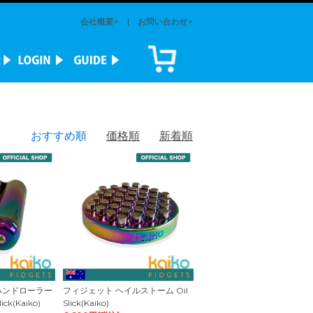
会社概要>
|
お問い合わせ>
おすすめ順
価格順
新着順
ハンドローラー
フィジェット ヘイルストーム Oil
ick(Kaiko)
Slick(Kaiko)